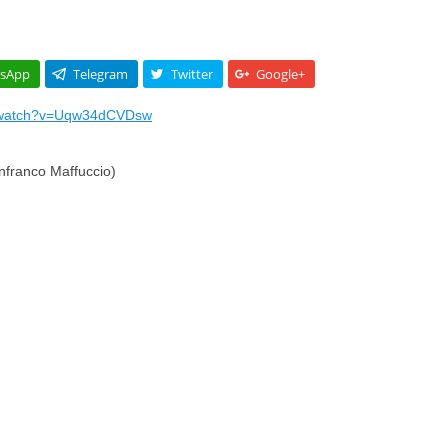
sApp
Telegram
Twitter
Google+
m/watch?v=Uqw34dCVDsw
nfranco Maffuccio)