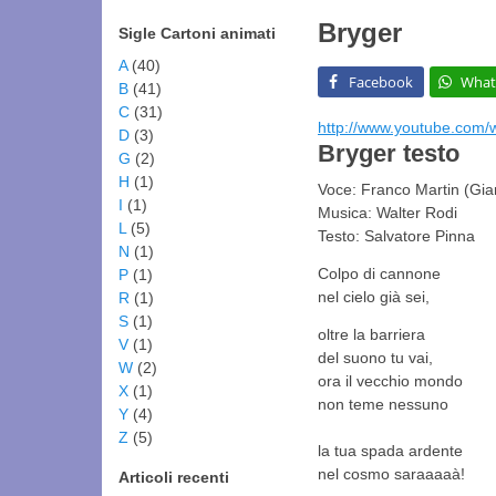
Bryger
Sigle Cartoni animati
A
(40)
Facebook
What
B
(41)
C
(31)
http://www.youtube.co
D
(3)
Bryger testo
G
(2)
H
(1)
Voce: Franco Martin (Gia
I
(1)
Musica: Walter Rodi
L
(5)
Testo: Salvatore Pinna
N
(1)
Colpo di cannone
P
(1)
nel cielo già sei,
R
(1)
S
(1)
oltre la barriera
V
(1)
del suono tu vai,
W
(2)
ora il vecchio mondo
X
(1)
non teme nessuno
Y
(4)
Z
(5)
la tua spada ardente
nel cosmo saraaaaà!
Articoli recenti