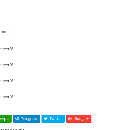
!!!!!!
vincerà!
vincerà!
vincerà!
vincerà!
sApp
Telegram
Twitter
Google+