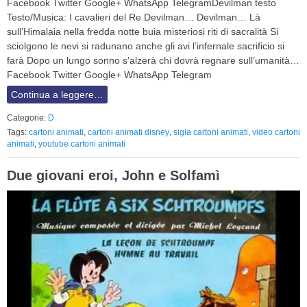
Facebook Twitter Google+ WhatsApp TelegramDevilman testo
Testo/Musica: I cavalieri del Re Devilman… Devilman… Là
sull’Himalaia nella fredda notte buia misteriosi riti di sacralità Si
sciolgono le nevi si radunano anche gli avi l’infernale sacrificio si
farà Dopo un lungo sonno s’alzerà chi dovrà regnare sull’umanità…
Facebook Twitter Google+ WhatsApp Telegram
Continua a leggere…
Categorie:
D
Tags:
cartoni animati
,
cartoni animati disney
,
sigla cartoni animati
,
video cartoni
animati
,
youtube cartoni animati
Due giovani eroi, John e Solfamì