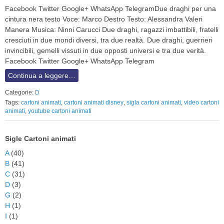
Facebook Twitter Google+ WhatsApp TelegramDue draghi per una
cintura nera testo Voce: Marco Destro Testo: Alessandra Valeri
Manera Musica: Ninni Carucci Due draghi, ragazzi imbattibili, fratelli
cresciuti in due mondi diversi, tra due realtà. Due draghi, guerrieri
invincibili, gemelli vissuti in due opposti universi e tra due verità.
Facebook Twitter Google+ WhatsApp Telegram
Continua a leggere…
Categorie:
D
Tags:
cartoni animati
,
cartoni animati disney
,
sigla cartoni animati
,
video cartoni
animati
,
youtube cartoni animati
Sigle Cartoni animati
A
(40)
B
(41)
C
(31)
D
(3)
G
(2)
H
(1)
I
(1)