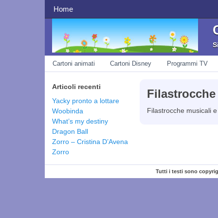
navigazione superiore
Home
S
navigazione
Cartoni animati
Cartoni Disney
Programmi TV
Articoli recenti
Filastrocche
Yacky pronto a lottare
Filastrocche musicali e 
Woobinda
What’s my destiny
Dragon Ball
Zorro – Cristina D’Avena
Zorro
Tutti i testi sono copyri