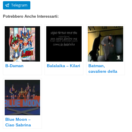
Telegram
Potrebbero Anche Interessarti:
B-Daman
Balalaika – Kilari
Batman,
cavaliere della
notte
Blue Moon –
Ciao Sabrina