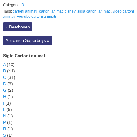
Categorie:
B
Tags:
cartoni animati
,
cartoni animati disney
,
sigla cartoni animati
,
video cartoni
animati
,
youtube cartoni animati
«
Beethoven
Arrivano i Superboys
»
Sigle Cartoni animati
A
(40)
B
(41)
C
(31)
D
(3)
G
(2)
H
(1)
I
(1)
L
(5)
N
(1)
P
(1)
R
(1)
S
(1)