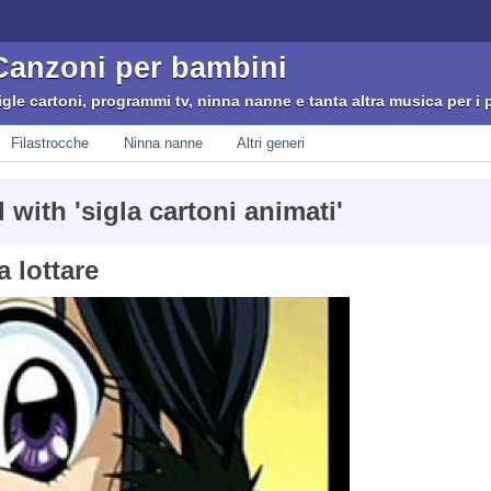
Canzoni per bambini
igle cartoni, programmi tv, ninna nanne e tanta altra musica per i p
Filastrocche
Ninna nanne
Altri generi
 with '
sigla cartoni animati
'
 lottare