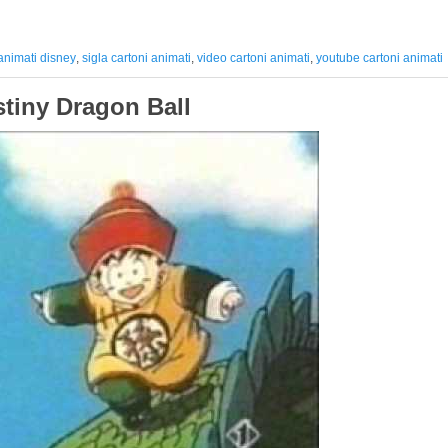
 animati disney
,
sigla cartoni animati
,
video cartoni animati
,
youtube cartoni animati
tiny Dragon Ball