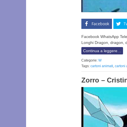
Facebook
T
Facebook WhatsApp Teleg
Longhi Dragon, dragon, 
Continua a leggere…
Categorie:
W
Tags:
cartoni animati
,
cartoni
Zorro – Crist