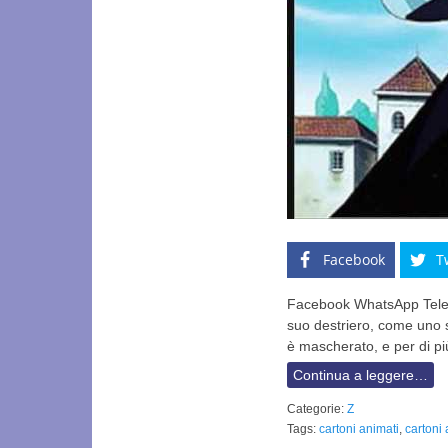
Facebook
T
Facebook WhatsApp Telegr
suo destriero, come uno s
è mascherato, e per di pi
Continua a leggere…
Categorie:
Z
Tags:
cartoni animati
,
cartoni