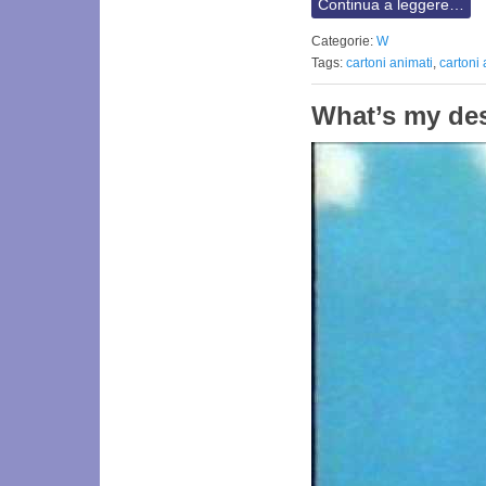
Continua a leggere…
Categorie:
W
Tags:
cartoni animati
,
cartoni
What’s my des