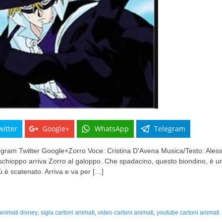
witter
Google+
WhatsApp
Telegram
am Twitter Google+Zorro Voce: Cristina D’Avena Musica/Testo: Alessa
chioppo arriva Zorro al galoppo. Che spadacino, questo biondino, è un 
ù è scatenato. Arriva e va per […]
 animati disney
,
sigla cartoni animati
,
video cartoni animati
,
youtube cartoni animati