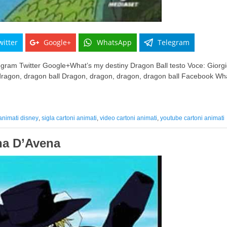
witter
Google+
WhatsApp
Telegram
ram Twitter Google+What’s my destiny Dragon Ball testo Voce: Giorgi
dragon, dragon ball Dragon, dragon, dragon, dragon ball Facebook Wh
 animati disney
,
sigla cartoni animati
,
video cartoni animati
,
youtube cartoni animati
ina D’Avena