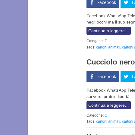
Facebook
T
Facebook WhatsApp Telegr
negli occhi ma il suo se
Continua a leggere…
Categorie:
Z
Tags:
cartoni animati
,
cartoni
Cucciolo nero
Facebook
T
Facebook WhatsApp Teleg
sui verdi prati in liber
Continua a leggere…
Categorie:
C
Tags:
cartoni animati
,
cartoni