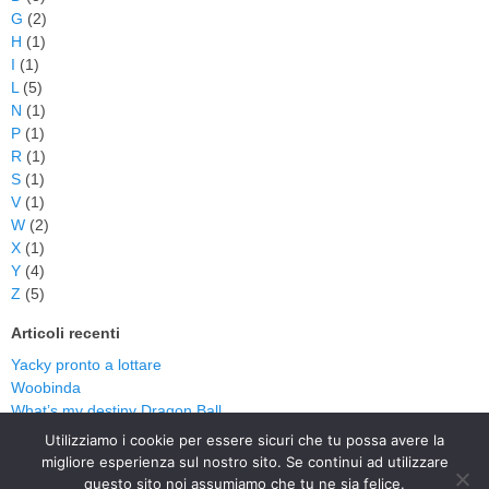
G
(2)
H
(1)
I
(1)
L
(5)
N
(1)
P
(1)
R
(1)
S
(1)
V
(1)
W
(2)
X
(1)
Y
(4)
Z
(5)
Articoli recenti
Yacky pronto a lottare
Woobinda
What’s my destiny Dragon Ball
Zorro – Cristina D’Avena
Utilizziamo i cookie per essere sicuri che tu possa avere la
Zorro
migliore esperienza sul nostro sito. Se continui ad utilizzare
questo sito noi assumiamo che tu ne sia felice.