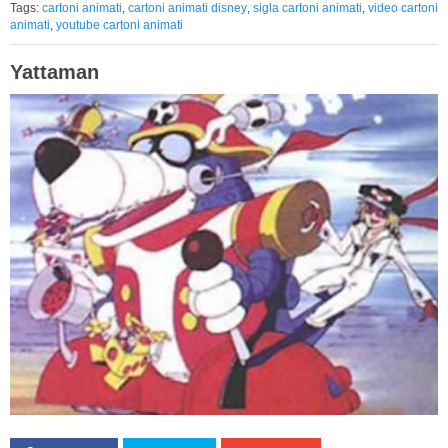
Tags:
cartoni animati
,
cartoni animati disney
,
sigla cartoni animati
,
video cartoni
animati
,
youtube cartoni animati
Yattaman