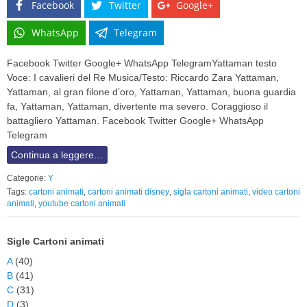
Facebook
Twitter
Google+
WhatsApp
Telegram
Facebook Twitter Google+ WhatsApp TelegramYattaman testo
Voce: I cavalieri del Re Musica/Testo: Riccardo Zara Yattaman,
Yattaman, al gran filone d’oro, Yattaman, Yattaman, buona guardia
fa, Yattaman, Yattaman, divertente ma severo. Coraggioso il
battagliero Yattaman. Facebook Twitter Google+ WhatsApp
Telegram
Continua a leggere…
Categorie:
Y
Tags:
cartoni animati
,
cartoni animati disney
,
sigla cartoni animati
,
video cartoni
animati
,
youtube cartoni animati
Sigle Cartoni animati
A
(40)
B
(41)
C
(31)
D
(3)