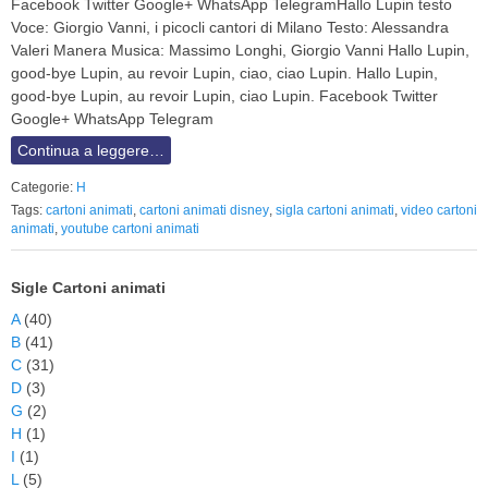
Facebook Twitter Google+ WhatsApp TelegramHallo Lupin testo
Voce: Giorgio Vanni, i picocli cantori di Milano Testo: Alessandra
Valeri Manera Musica: Massimo Longhi, Giorgio Vanni Hallo Lupin,
good-bye Lupin, au revoir Lupin, ciao, ciao Lupin. Hallo Lupin,
good-bye Lupin, au revoir Lupin, ciao Lupin. Facebook Twitter
Google+ WhatsApp Telegram
Continua a leggere…
Categorie:
H
Tags:
cartoni animati
,
cartoni animati disney
,
sigla cartoni animati
,
video cartoni
animati
,
youtube cartoni animati
Sigle Cartoni animati
A
(40)
B
(41)
C
(31)
D
(3)
G
(2)
H
(1)
I
(1)
L
(5)