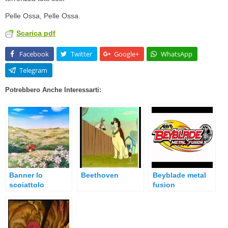
Pelle Ossa, Pelle Ossa.
Scarica pdf
Facebook
Twitter
Google+
WhatsApp
Telegram
Potrebbero Anche Interessarti:
Banner lo
Beethoven
Beyblade metal
scoiattolo
fusion