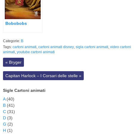
Bobobobs
Categorie:
B
Tags:
cartoni animati
,
cartoni animati disney
,
sigla cartoni animati
,
video cartoni
animati
,
youtube cartoni animati
«
Bryger
Capitan Harlock – I Corsari delle stelle
»
Sigle Cartoni animati
A
(40)
B
(41)
C
(31)
D
(3)
G
(2)
H
(1)