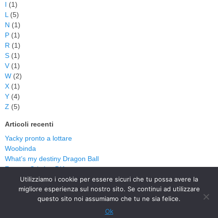
I
(1)
L
(5)
N
(1)
P
(1)
R
(1)
S
(1)
V
(1)
W
(2)
X
(1)
Y
(4)
Z
(5)
Articoli recenti
Yacky pronto a lottare
Woobinda
What’s my destiny Dragon Ball
Zorro – Cristina D’Avena
Utilizziamo i cookie per essere sicuri che tu possa avere la
Zorro
migliore esperienza sul nostro sito. Se continui ad utilizzare
questo sito noi assumiamo che tu ne sia felice.
Tutti i testi sono copyright dei rispettivi autori. Canzoni-per-bambini.it è un portale
Ok