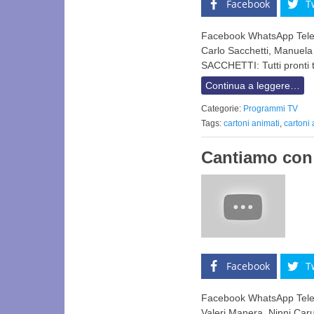
Facebook
T
Facebook WhatsApp Telegr
Carlo Sacchetti, Manuel
SACCHETTI: Tutti pronti
Continua a leggere…
Categorie:
Programmi TV
Tags:
cartoni animati
,
cartoni
Cantiamo con 
Facebook
T
Facebook WhatsApp Telegr
Valeri Manera, Ninni Caruc