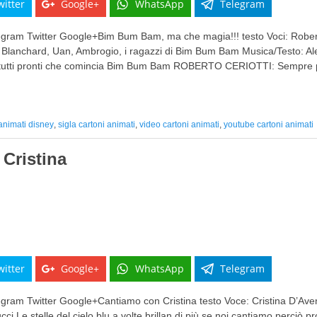
witter
Google+
WhatsApp
Telegram
am Twitter Google+Bim Bum Bam, ma che magia!!! testo Voci: Roberto
a Blanchard, Uan, Ambrogio, i ragazzi di Bim Bum Bam Musica/Testo: 
 tutti pronti che comincia Bim Bum Bam ROBERTO CERIOTTI: Sempre p
 animati disney
,
sigla cartoni animati
,
video cartoni animati
,
youtube cartoni animati
Cristina
witter
Google+
WhatsApp
Telegram
am Twitter Google+Cantiamo con Cristina testo Voce: Cristina D’Avena,
ci Le stelle del cielo blu a volte brillan di più se noi cantiamo perciò