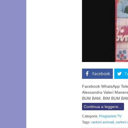
Facebook
T
Facebook WhatsApp Telegr
Alessandra Valeri Man
BUM BAM, BIM BUM BAM
Continua a leggere…
Categorie:
Programmi TV
Tags:
cartoni animati
,
cartoni