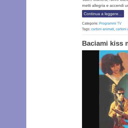
metti allegria e accendi 
Continua a leggere…
Categorie:
Programmi TV
Tags:
cartoni animati
,
cartoni
Baciami kiss 