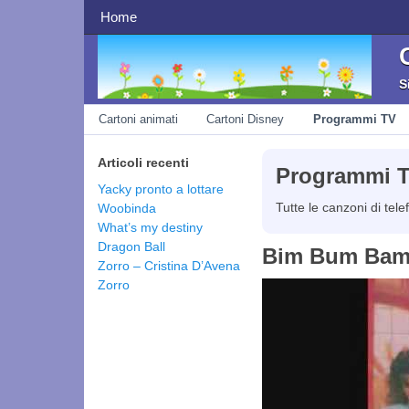
navigazione superiore
Home
S
navigazione
Cartoni animati
Cartoni Disney
Programmi TV
Articoli recenti
Programmi 
Yacky pronto a lottare
Tutte le canzoni di tele
Woobinda
What’s my destiny
Dragon Ball
Bim Bum Bam s
Zorro – Cristina D’Avena
Zorro