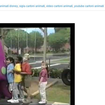
 animati disney
,
sigla cartoni animati
,
video cartoni animati
,
youtube cartoni animati