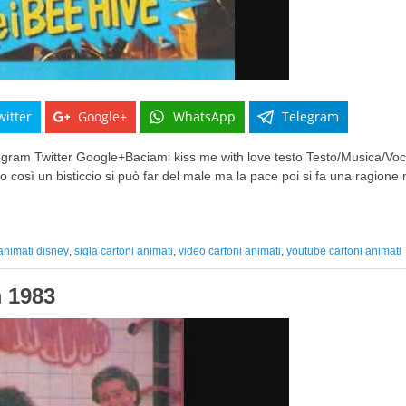
witter
Google+
WhatsApp
Telegram
ram Twitter Google+Baciami kiss me with love testo Testo/Musica/Voc
mo così un bisticcio si può far del male ma la pace poi si fa una ragione 
 animati disney
,
sigla cartoni animati
,
video cartoni animati
,
youtube cartoni animati
 1983