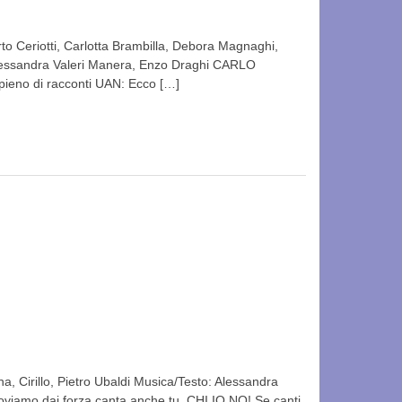
 Ceriotti, Carlotta Brambilla, Debora Magnaghi,
Alessandra Valeri Manera, Enzo Draghi CARLO
ieno di racconti UAN: Ecco […]
 Cirillo, Pietro Ubaldi Musica/Testo: Alessandra
 proviamo dai forza canta anche tu. CHI IO NO! Se canti