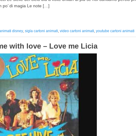
un po’ di magia Le note […]
 animati disney
,
sigla cartoni animati
,
video cartoni animati
,
youtube cartoni animati
me with love – Love me Licia