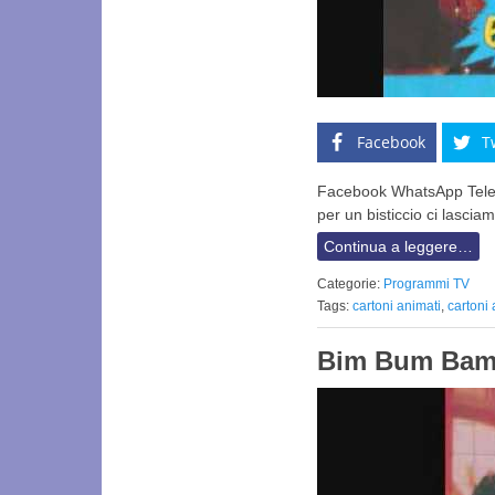
Facebook
T
Facebook WhatsApp Teleg
per un bisticcio ci lascia
Continua a leggere…
Categorie:
Programmi TV
Tags:
cartoni animati
,
cartoni
Bim Bum Bam