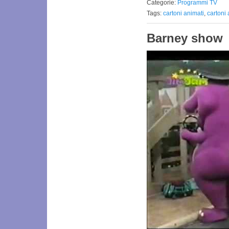
Categorie:
Programmi TV
Tags:
cartoni animati
,
cartoni
Barney show