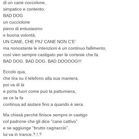
di un cane coccolone,
simpatico e contento,
BAD DOG
un cucciolone
pieno di entusiasmo
e buona volontà,
UN CANE, CHE PIU’ CANE NON C’E’
ma nonostante le intenzioni è un continuo fallimento,
così vien sempre castigato per le cortesie che fa.
BAD DOG. BAD DOG. BAD DOOOOG!!!
Eccolo qua,
che tira su il telefono alla sua maniera,
poi va di là
e porta fuori come può la pattumiera,
se ce la fa
continua ad aiutare fino a quando è sera.
Ma chissà perché finisce sempre in castigo
col padrone che gli dice “cane cattivo”
e se aggiunge “brutto cagnaccio”.
lui va in trance.?.!.?