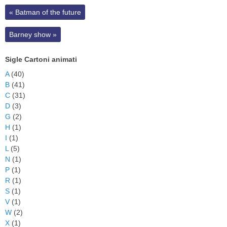
«
Batman of the future
Barney show
»
Sigle Cartoni animati
A
(40)
B
(41)
C
(31)
D
(3)
G
(2)
H
(1)
I
(1)
L
(5)
N
(1)
P
(1)
R
(1)
S
(1)
V
(1)
W
(2)
X
(1)