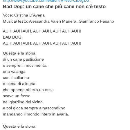
http://www.youtube.com/watch?v=vv0-Cl0vgZU
Bad Dog: un cane che più cane non c’è testo
Voce: Cristina D’Avena
Musica/Testo: Alessandra Valeri Manera, Gianfranco Fasano
AUH. AUH AUH, AUH AUH, AUH AUH AUH!
BAD DOG!
AUH. AUH AUH, AUH AUH, AUH AUH AUH!
Questa è la storia
di un cane pasticcione
e sempre in movimento,
una valanga
con il collarino
e piena di allegria
che appena afferra un osso
scava un fosso
nel giardino del vicino
e poi gioca sempre a nascondi-no
mandando il mondo intero in avaria.
Questa è la storia