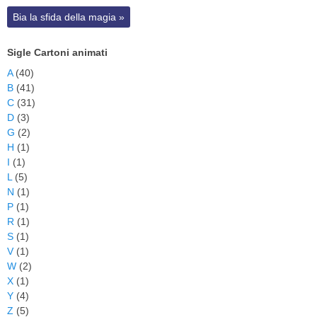
Bia la sfida della magia
»
Sigle Cartoni animati
A
(40)
B
(41)
C
(31)
D
(3)
G
(2)
H
(1)
I
(1)
L
(5)
N
(1)
P
(1)
R
(1)
S
(1)
V
(1)
W
(2)
X
(1)
Y
(4)
Z
(5)