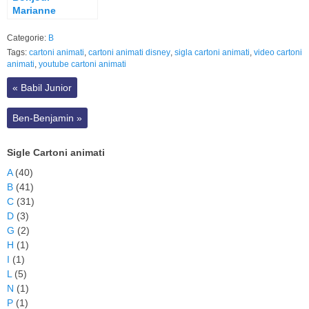
Marianne
Categorie:
B
Tags:
cartoni animati
,
cartoni animati disney
,
sigla cartoni animati
,
video cartoni
animati
,
youtube cartoni animati
«
Babil Junior
Ben-Benjamin
»
Sigle Cartoni animati
A
(40)
B
(41)
C
(31)
D
(3)
G
(2)
H
(1)
I
(1)
L
(5)
N
(1)
P
(1)