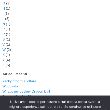
G
(2)
H
(1)
I
(1)
L
(5)
N
(1)
P
(1)
R
(1)
S
(1)
V
(1)
W
(2)
X
(1)
Y
(4)
Z
(5)
Articoli recenti
Yacky pronto a lottare
Woobinda
What’s my destiny Dragon Ball
Zorro – Cristina D’Avena
Zorro
Utilizziamo i cookie per essere sicuri che tu possa avere la
migliore esperienza sul nostro sito. Se continui ad utilizzare