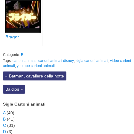
Bryger
Categorie:
B
Tags:
cartoni animati
,
cartoni animati disney
,
sigla cartoni animati
,
video cartoni
animati
,
youtube cartoni animati
«
Batman, cavaliere della notte
Baldios
»
Sigle Cartoni animati
A
(40)
B
(41)
C
(31)
D
(3)