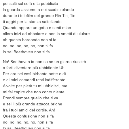
poi salti sul sofà e la pubblicità
la guarda assieme a noi scodinzolando
durante i telefilm del grande Rin Tin, Tin
ti aggiri per la stanza saltellando.
Quando appare un gatto e senti miao
allora inizi ad abbaiare e non la smetti di ululare
ah questa baraonda non si fa
no, no, no, no, no, non si fa
lo sai Beethoven non si fa.
No! Beethoven io non so se un giorno riuscirò
a farti diventare più ubbidiente Uh.
Per ora sei così birbante notte e dì
e ai miei comandi resti indifferente.
A volte per pietà tu mi ubbidisci, ma
mi fai capire che non conto niente.
Prendi sempre quello che ti va
e sei il più grande attacca brighe
fra i tuoi amici del cortile. Ah!
Questa confusione non si fa
no, no, no, no, no, non si fa
lo sai Beethoven non si fa.