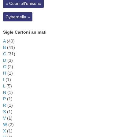
«
Cuori all'unisono
Cybernella
»
Sigle Cartoni animati
A
(40)
B
(41)
C
(31)
D
(3)
G
(2)
H
(1)
I
(1)
L
(5)
N
(1)
P
(1)
R
(1)
S
(1)
V
(1)
W
(2)
X
(1)