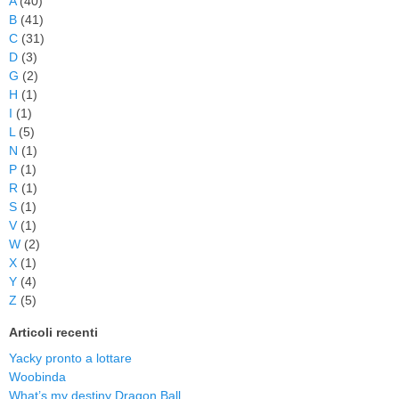
A
(40)
B
(41)
C
(31)
D
(3)
G
(2)
H
(1)
I
(1)
L
(5)
N
(1)
P
(1)
R
(1)
S
(1)
V
(1)
W
(2)
X
(1)
Y
(4)
Z
(5)
Articoli recenti
Yacky pronto a lottare
Woobinda
What’s my destiny Dragon Ball