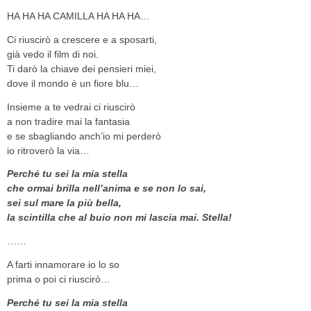
HA HA HA CAMILLA HA HA HA…
Ci riuscirò a crescere e a sposarti,
già vedo il film di noi.
Ti darò la chiave dei pensieri miei,
dove il mondo è un fiore blu…
Insieme a te vedrai ci riuscirò
a non tradire mai la fantasia
e se sbagliando anch’io mi perderò
io ritroverò la via…
Perché tu sei la mia stella
che ormai brilla nell’anima e se non lo sai,
sei sul mare la più bella,
la scintilla che al buio non mi lascia mai. Stella!
……
A farti innamorare io lo so
prima o poi ci riuscirò…
Perché tu sei la mia stella