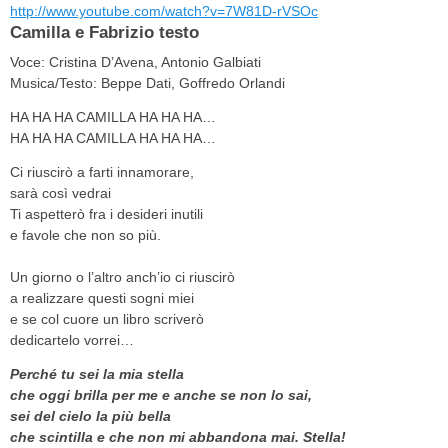
http://www.youtube.com/watch?v=7W81D-rVSOc
Camilla e Fabrizio testo
Voce: Cristina D’Avena, Antonio Galbiati
Musica/Testo: Beppe Dati, Goffredo Orlandi
HA HA HA CAMILLA HA HA HA…
HA HA HA CAMILLA HA HA HA…
Ci riuscirò a farti innamorare,
sarà così vedrai
Ti aspetterò fra i desideri inutili
e favole che non so più.
Un giorno o l’altro anch’io ci riuscirò
a realizzare questi sogni miei
e se col cuore un libro scriverò
dedicartelo vorrei…
Perché tu sei la mia stella
che oggi brilla per me e anche se non lo sai,
sei del cielo la più bella
che scintilla e che non mi abbandona mai. Stella!