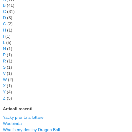
B
(41)
C
(31)
D
(3)
G
(2)
H
(1)
I
(1)
L
(5)
N
(1)
P
(1)
R
(1)
S
(1)
V
(1)
W
(2)
X
(1)
Y
(4)
Z
(5)
Articoli recenti
Yacky pronto a lottare
Woobinda
What’s my destiny Dragon Ball