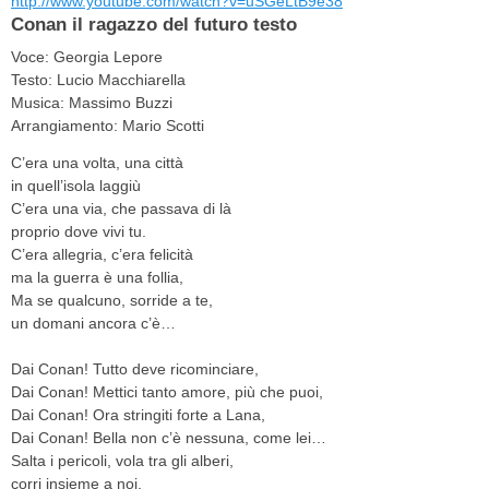
http://www.youtube.com/watch?v=uSGeLtB9e38
Conan il ragazzo del futuro testo
Voce: Georgia Lepore
Testo: Lucio Macchiarella
Musica: Massimo Buzzi
Arrangiamento: Mario Scotti
C’era una volta, una città
in quell’isola laggiù
C’era una via, che passava di là
proprio dove vivi tu.
C’era allegria, c’era felicità
ma la guerra è una follia,
Ma se qualcuno, sorride a te,
un domani ancora c’è…
Dai Conan! Tutto deve ricominciare,
Dai Conan! Mettici tanto amore, più che puoi,
Dai Conan! Ora stringiti forte a Lana,
Dai Conan! Bella non c’è nessuna, come lei…
Salta i pericoli, vola tra gli alberi,
corri insieme a noi,