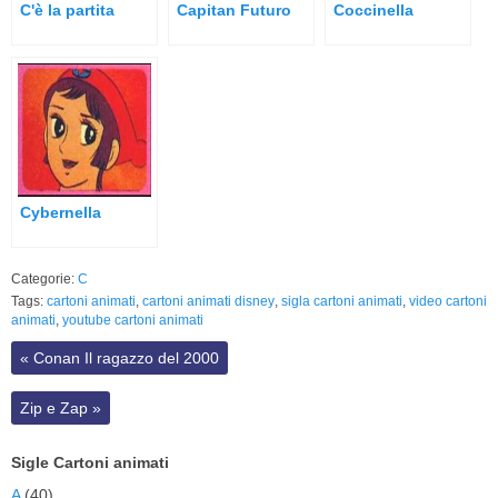
C'è la partita
Capitan Futuro
Coccinella
Cybernella
Categorie:
C
Tags:
cartoni animati
,
cartoni animati disney
,
sigla cartoni animati
,
video cartoni
animati
,
youtube cartoni animati
«
Conan Il ragazzo del 2000
Zip e Zap
»
Sigle Cartoni animati
A
(40)