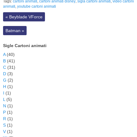
Tags:
cartoni animati
,
cartoni animati disney
,
sigla cartoni animati
,
video cartoni
animati
,
youtube cartoni animati
«
Beyblade VForce
Batman
»
Sigle Cartoni animati
A
(40)
B
(41)
C
(31)
D
(3)
G
(2)
H
(1)
I
(1)
L
(5)
N
(1)
P
(1)
R
(1)
S
(1)
V
(1)