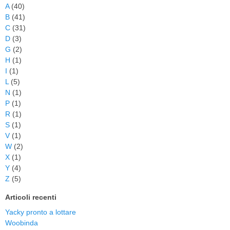
A
(40)
B
(41)
C
(31)
D
(3)
G
(2)
H
(1)
I
(1)
L
(5)
N
(1)
P
(1)
R
(1)
S
(1)
V
(1)
W
(2)
X
(1)
Y
(4)
Z
(5)
Articoli recenti
Yacky pronto a lottare
Woobinda