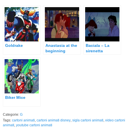
Goldrake
Anastasia at the
Baciala – La
beginning
sirenetta
Biker Mice
Categorie:
G
Tags:
cartoni animati
,
cartoni animati disney
,
sigla cartoni animati
,
video cartoni
animati
,
youtube cartoni animati