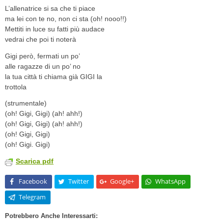
L’allenatrice si sa che ti piace
ma lei con te no, non ci sta (oh! nooo!!)
Mettiti in luce su fatti più audace
vedrai che poi ti noterà
Gigi però, fermati un po’
alle ragazze di un po’ no
la tua città ti chiama già GIGI la
trottola
(strumentale)
(oh! Gigi, Gigi) (ah! ahh!)
(oh! Gigi, Gigi) (ah! ahh!)
(oh! Gigi, Gigi)
(oh! Gigi. Gigi)
Scarica pdf
Facebook
Twitter
Google+
WhatsApp
Telegram
Potrebbero Anche Interessarti: