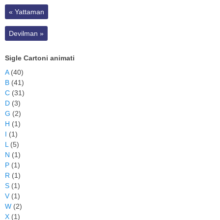
«
Yattaman
Devilman
»
Sigle Cartoni animati
A
(40)
B
(41)
C
(31)
D
(3)
G
(2)
H
(1)
I
(1)
L
(5)
N
(1)
P
(1)
R
(1)
S
(1)
V
(1)
W
(2)
X
(1)