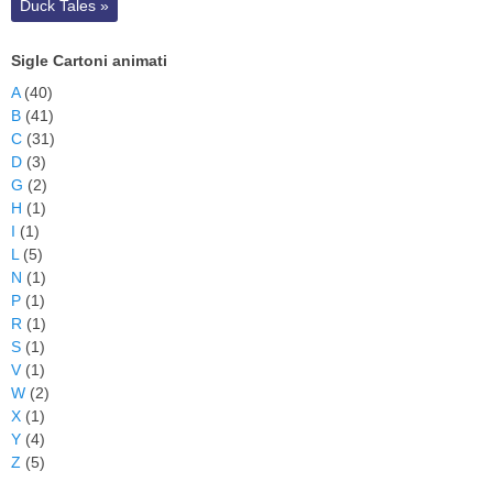
Duck Tales
»
Sigle Cartoni animati
A
(40)
B
(41)
C
(31)
D
(3)
G
(2)
H
(1)
I
(1)
L
(5)
N
(1)
P
(1)
R
(1)
S
(1)
V
(1)
W
(2)
X
(1)
Y
(4)
Z
(5)