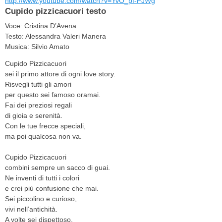
http://www.youtube.com/watch?v=YvO_pf-FJWg
Cupido pizzicacuori testo
Voce: Cristina D’Avena
Testo: Alessandra Valeri Manera
Musica: Silvio Amato
Cupido Pizzicacuori
sei il primo attore di ogni love story.
Risvegli tutti gli amori
per questo sei famoso oramai.
Fai dei preziosi regali
di gioia e serenità.
Con le tue frecce speciali,
ma poi qualcosa non va.
Cupido Pizzicacuori
combini sempre un sacco di guai.
Ne inventi di tutti i colori
e crei più confusione che mai.
Sei piccolino e curioso,
vivi nell’antichità.
A volte sei dispettoso,