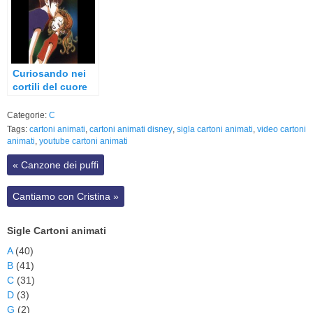
Curiosando nei
cortili del cuore
Categorie:
C
Tags:
cartoni animati
,
cartoni animati disney
,
sigla cartoni animati
,
video cartoni
animati
,
youtube cartoni animati
«
Canzone dei puffi
Cantiamo con Cristina
»
Sigle Cartoni animati
A
(40)
B
(41)
C
(31)
D
(3)
G
(2)