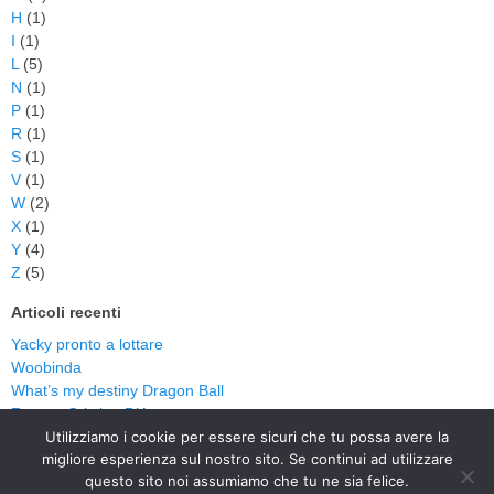
H
(1)
I
(1)
L
(5)
N
(1)
P
(1)
R
(1)
S
(1)
V
(1)
W
(2)
X
(1)
Y
(4)
Z
(5)
Articoli recenti
Yacky pronto a lottare
Woobinda
What’s my destiny Dragon Ball
Zorro – Cristina D’Avena
Zorro
Utilizziamo i cookie per essere sicuri che tu possa avere la
migliore esperienza sul nostro sito. Se continui ad utilizzare
questo sito noi assumiamo che tu ne sia felice.