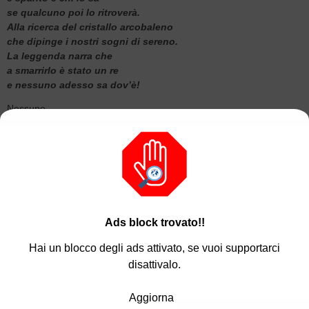
se qualcuno poi lo ritroverà.
Alla ricerca del cristallo arcobaleno
che dipinge i nostri sogni di sereno.
La leggenda narra che
a smarrirlo è stato un re
e nessuno adesso sa dov’è!
Nessuno.
……
C’è un cristallo che dà
pace e serenità
a chi lo troverà.
Ha la luce abbagliante
del grande brillante
più raro che mai.
Ads block trovato!!
Come l’arcobaleno
riporta il sereno
Hai un blocco degli ads attivato, se vuoi supportarci
nei cuori vedrai.
disattivalo.
Alla ricerca del cristallo arcobaleno,
Aggiorna
che colora i nostri cuori di sereno.