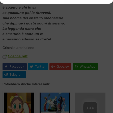
Tanto, tanto tempo fa
è sparito e chi lo sa
se qualcuno poi lo ritroverà.
Alla ricerca del cristallo arcobaleno
che dipinge i nostri sogni di sereno.
La leggenda narra che
a smarrirlo è stato un re
e nessuno adesso sa dov’è!
Cristallo arcobaleno.
Scarica pdf
Facebook
Twitter
Google+
WhatsApp
Telegram
Potrebbero Anche Interessarti: