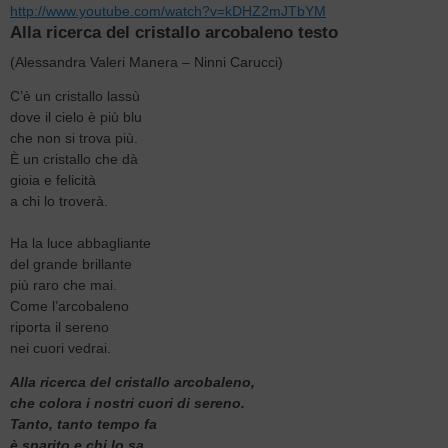
http://www.youtube.com/watch?v=kDHZ2mJTbYM
Alla ricerca del cristallo arcobaleno testo
(Alessandra Valeri Manera – Ninni Carucci)
C’è un cristallo lassù
dove il cielo è più blu
che non si trova più.
È un cristallo che dà
gioia e felicità
a chi lo troverà.
Ha la luce abbagliante
del grande brillante
più raro che mai.
Come l’arcobaleno
riporta il sereno
nei cuori vedrai.
Alla ricerca del cristallo arcobaleno,
che colora i nostri cuori di sereno.
Tanto, tanto tempo fa
è sparito e chi lo sa