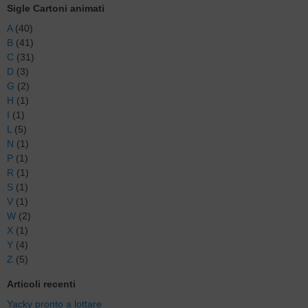
Sigle Cartoni animati
A
(40)
B
(41)
C
(31)
D
(3)
G
(2)
H
(1)
I
(1)
L
(5)
N
(1)
P
(1)
R
(1)
S
(1)
V
(1)
W
(2)
X
(1)
Y
(4)
Z
(5)
Articoli recenti
Yacky pronto a lottare