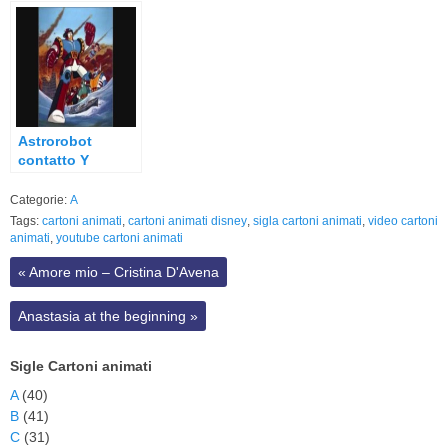
Astrorobot
contatto Y
(Quattro
supereroi)
Categorie:
A
Tags:
cartoni animati
,
cartoni animati disney
,
sigla cartoni animati
,
video cartoni
animati
,
youtube cartoni animati
«
Amore mio – Cristina D'Avena
Anastasia at the beginning
»
Sigle Cartoni animati
A
(40)
B
(41)
C
(31)