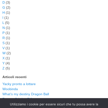
D
(3)
G
(2)
H
(1)
I
(1)
L
(5)
N
(1)
P
(1)
R
(1)
S
(1)
V
(1)
W
(2)
X
(1)
Y
(4)
Z
(5)
Articoli recenti
Yacky pronto a lottare
Woobinda
What’s my destiny Dragon Ball
Zorro – Cristina D’Avena
Zorro
Utilizziamo i cookie per essere sicuri che tu possa avere la