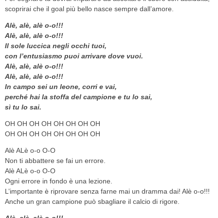
scoprirai che il goal più bello nasce sempre dall’amore.
Alè, alè, alè o-o!!!
Alè, alè, alè o-o!!!
Il sole luccica negli occhi tuoi,
con l’entusiasmo puoi arrivare dove vuoi.
Alè, alè, alè o-o!!!
Alè, alè, alè o-o!!!
In campo sei un leone, corri e vai,
perché hai la stoffa del campione e tu lo sai,
sì tu lo sai.
OH OH OH OH OH OH OH OH
OH OH OH OH OH OH OH OH
Alè ALè o-o O-O
Non ti abbattere se fai un errore.
Alè ALè o-o O-O
Ogni errore in fondo è una lezione.
L’importante è riprovare senza farne mai un dramma dai! Alè o-o!!!
Anche un gran campione può sbagliare il calcio di rigore.
Alè, alè, alè o-o!!!