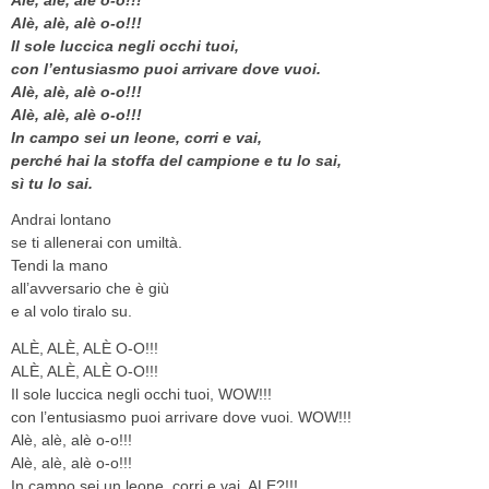
Alè, alè, alè o-o!!!
Il sole luccica negli occhi tuoi,
con l’entusiasmo puoi arrivare dove vuoi.
Alè, alè, alè o-o!!!
Alè, alè, alè o-o!!!
In campo sei un leone, corri e vai,
perché hai la stoffa del campione e tu lo sai,
sì tu lo sai.
Andrai lontano
se ti allenerai con umiltà.
Tendi la mano
all’avversario che è giù
e al volo tiralo su.
ALÈ, ALÈ, ALÈ O-O!!!
ALÈ, ALÈ, ALÈ O-O!!!
Il sole luccica negli occhi tuoi, WOW!!!
con l’entusiasmo puoi arrivare dove vuoi. WOW!!!
Alè, alè, alè o-o!!!
Alè, alè, alè o-o!!!
In campo sei un leone, corri e vai, ALE?!!!