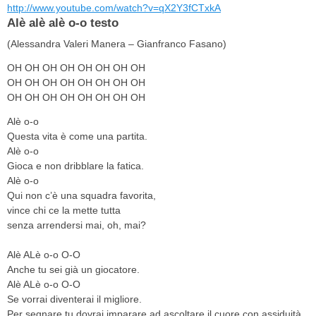
http://www.youtube.com/watch?v=qX2Y3fCTxkA
Alè alè alè o-o testo
(Alessandra Valeri Manera – Gianfranco Fasano)
OH OH OH OH OH OH OH OH
OH OH OH OH OH OH OH OH
OH OH OH OH OH OH OH OH
Alè o-o
Questa vita è come una partita.
Alè o-o
Gioca e non dribblare la fatica.
Alè o-o
Qui non c’è una squadra favorita,
vince chi ce la mette tutta
senza arrendersi mai, oh, mai?
Alè ALè o-o O-O
Anche tu sei già un giocatore.
Alè ALè o-o O-O
Se vorrai diventerai il migliore.
Per segnare tu dovrai imparare ad ascoltare il cuore con assiduità,