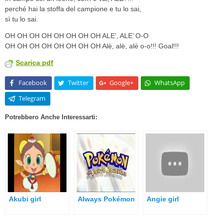
perché hai la stoffa del campione e tu lo sai,
sì tu lo sai.
OH OH OH OH OH OH OH OH ALE’, ALE’ O-O
OH OH OH OH OH OH OH OH Alè, alè, alè o-o!!! Goal!!!
Scarica pdf
Facebook
Twitter
Google+
WhatsApp
Telegram
Potrebbero Anche Interessarti:
Akubi girl
Always Pokémon
Angie girl