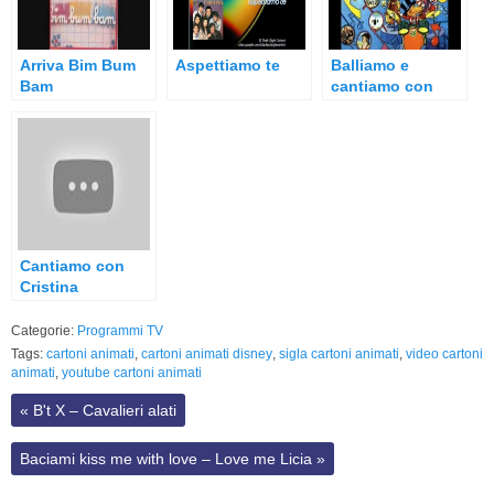
Arriva Bim Bum
Aspettiamo te
Balliamo e
Bam
cantiamo con
Licia
Cantiamo con
Cristina
Categorie:
Programmi TV
Tags:
cartoni animati
,
cartoni animati disney
,
sigla cartoni animati
,
video cartoni
animati
,
youtube cartoni animati
«
B't X – Cavalieri alati
Baciami kiss me with love – Love me Licia
»