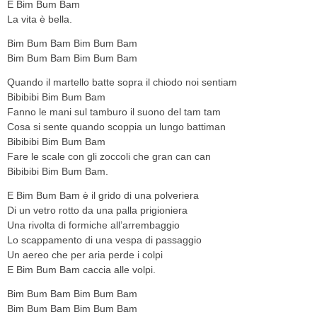
E Bim Bum Bam
La vita è bella.
Bim Bum Bam Bim Bum Bam
Bim Bum Bam Bim Bum Bam
Quando il martello batte sopra il chiodo noi sentiam
Bibibibi Bim Bum Bam
Fanno le mani sul tamburo il suono del tam tam
Cosa si sente quando scoppia un lungo battiman
Bibibibi Bim Bum Bam
Fare le scale con gli zoccoli che gran can can
Bibibibi Bim Bum Bam.
E Bim Bum Bam è il grido di una polveriera
Di un vetro rotto da una palla prigioniera
Una rivolta di formiche all’arrembaggio
Lo scappamento di una vespa di passaggio
Un aereo che per aria perde i colpi
E Bim Bum Bam caccia alle volpi.
Bim Bum Bam Bim Bum Bam
Bim Bum Bam Bim Bum Bam