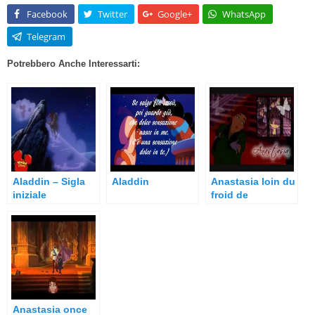
Facebook
Twitter
Google+
WhatsApp
Telegram
Potrebbero Anche Interessarti:
Aladdin – Sigla
Aladdin
Anastasia loin du
iniziale
froid de
décembre (FR)
Anastasia once