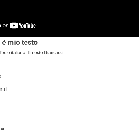
 è mio testo
Testo italiano: Ernesto Brancucci
o
n si
car