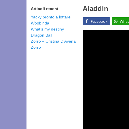
Aladdin
Articoli recenti
Yacky pronto a lottare
Facebook
What
Woobinda
What’s my destiny
Dragon Ball
Zorro – Cristina D’Avena
Zorro