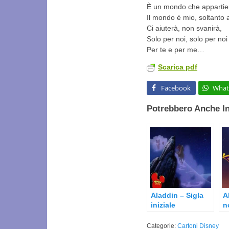
È un mondo che appartie
Il mondo è mio, soltanto 
Ci aiuterà, non svanirà,
Solo per noi, solo per noi
Per te e per me…
Scarica pdf
Facebook
What
Potrebbero Anche In
Aladdin – Sigla
A
iniziale
n
Categorie:
Cartoni Disney