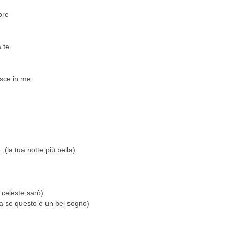
pre
 te
sce in me
 (la tua notte più bella)
 celeste sarò)
ma se questo è un bel sogno)