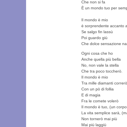
Che non si fa
È un mondo tuo per sem
Il mondo è mio
è sorprendente accanto a
Se salgo fin lassù
Poi guardo giù
Che dolce sensazione na
Ogni cosa che ho
Anche quella più bella
No, non vale la stella
Che tra poco toccherò.
Il mondo è mio
Tra mille diamanti correrò,
Con un pò di follia
E di magia
Fra le comete volerò
Il mondo è tuo, (un corpo
La vita semplice sarà, (
Non tornerò mai più
Mai più laggiù